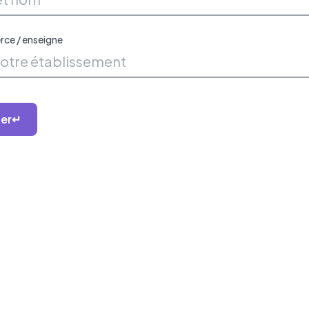
ce / enseigne
er
↵