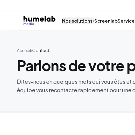
Aller au contenu
Nos solutions
Screenlab
Service
▾
Accueil
›
Contact
Parlons de votre p
Dites-nous en quelques mots qui vous êtes et c
équipe vous recontacte rapidement pour une 