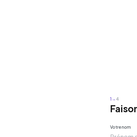
1
→
4
Faiso
Votre nom