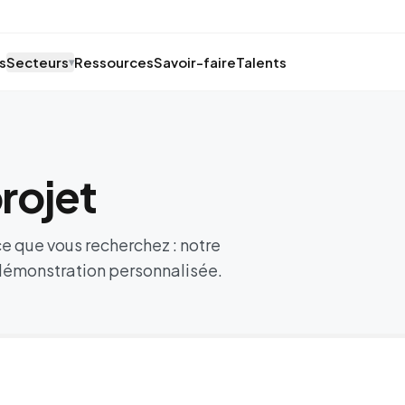
s
Secteurs
Ressources
Savoir-faire
Talents
▾
rojet
e que vous recherchez : notre
démonstration personnalisée.