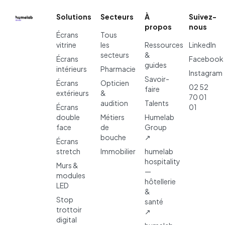
Solutions
Secteurs
À
Suivez-
propos
nous
Écrans
Tous
vitrine
les
Ressources
LinkedIn
secteurs
&
Écrans
Facebook
guides
intérieurs
Pharmacie
Instagram
Savoir-
Écrans
Opticien
02 52
faire
extérieurs
&
70 01
audition
Talents
Écrans
01
double
Métiers
Humelab
face
de
Group
bouche
↗
Écrans
stretch
Immobilier
humelab
hospitality
Murs &
—
modules
hôtellerie
LED
&
Stop
santé
trottoir
↗
digital