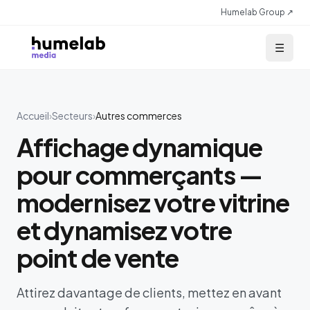
Aller au contenu
Humelab Group ↗
☰
Accueil
›
Secteurs
›
Autres commerces
Affichage dynamique
pour commerçants —
modernisez votre vitrine
et dynamisez votre
point de vente
Attirez davantage de clients, mettez en avant